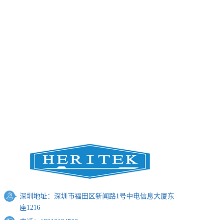
页面 技术指标时间稳定
度：短期短基线相位观
测精度：代码观测精
度： (接收机连接至同一
个参考源) 参数配置：可
通过触屏/网络接口/USB
键盘三种方式配置。 数
据记录/存储可选：1. 通
过浏览器从网络上下
载；2. 从关联的FTP服务
器下载；3. 发至外部FTP
服务器4. 保存至USB存
储器5. 系统内置1TB存储
硬盘 跟踪特性：支持的
深圳地址：深圳市福田区新闻路
1
号中电信息大厦东
导航系统：GPS, Glonass,
座
1216
Galileo, WAAS/Egnos通