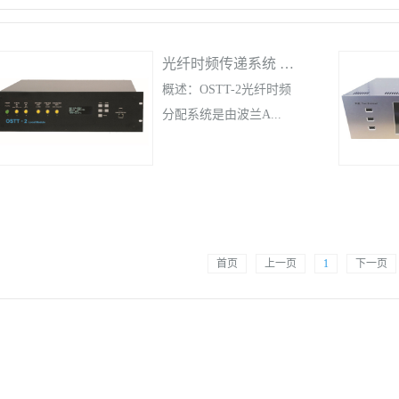
光纤时频传递系统 OSTT-2
概述：OSTT-2光纤时频
分配系统是由波兰A...
GH科技大学开发的，
OSTT-2本地模块接受
10MHz和1PPS信号，通
过光纤传输给远程模
首页
上一页
1
下一页
块。与标准的双向系统
对应，我们的解决方案
是将稳定并校准了的源
信号进行复制，也可看
作是在光纤另一头提供