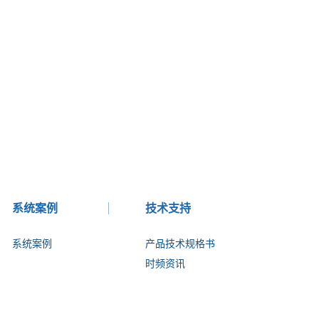
了一台虚拟的原子钟。
除了计量方面应用，作
为时钟比对，OSTT-2系
统可为那些没有维护自
己时钟的用户提供时频
分配。OSTT-2系统自
2012年2月便连接着波兰
的两个UTC实验室，
GUM和AOS，两个实验
室之间的光纤距离为
系统案例
技术支持
420km，全程损耗为
120dB。这两个为BIPM
系统案例
产品技术规格书
传递数据的UTC实验室
时频资讯
之间的光纤链是全球第
一个永久性光纤链。
OSTT-2系统独特之处在